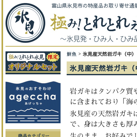
富山県氷見市の特産品お取り寄せ通
鮮魚
氷見産天然岩ガキ（中）
氷見産天然岩ガキ（
岩ガキはタンパク質
に含まれており「海
氷見産の天然岩ガキ
で、身は大きさも厚
生のまま、お好みで
商品カテゴリー