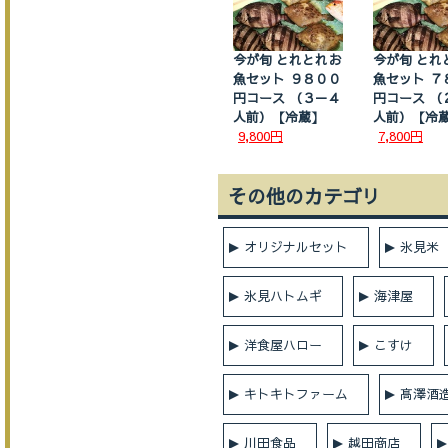
今が旬 とれとれお
今が旬 とれ
魚セット ９８００
魚セット ７
円コース （３－４
円コース （
人前）【冷蔵】
人前）【冷
9,800円
7,800円
その他のカテゴリ
オリジナルセット
氷見米
氷見ハトムギ
海津屋
洋食屋ハロー
こすけ
キトキトファーム
髙澤酒
川田食品
越田商店