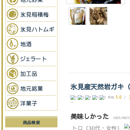
氷見産天然岩ガキ
5.0
平均
/
ー
美味しかった
2025/08/2
商品検索
トロ
（30代・女性）