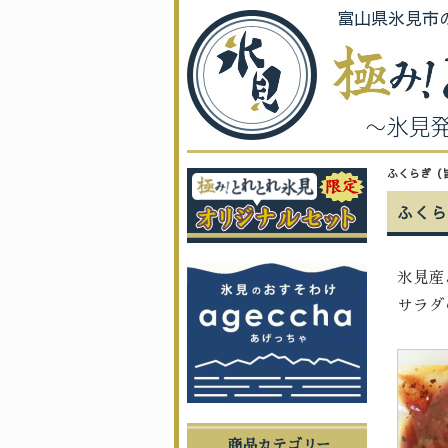
富山県氷見市
ふくらぎ（
ふくら
氷見産
サラダ
商品カテゴリー