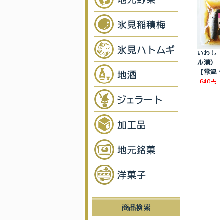
いわし
ル漬）
【常温
640円
商品検索