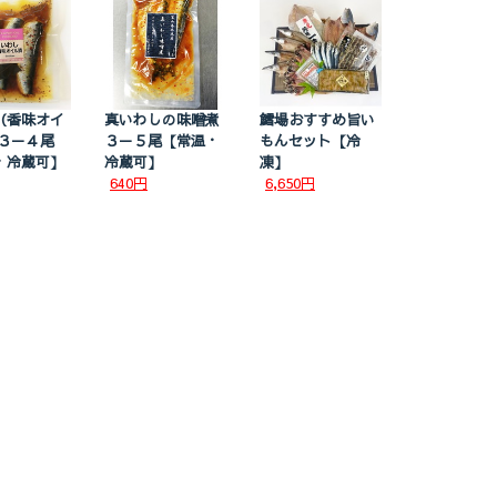
（香味オイ
真いわしの味噌煮
鱈場おすすめ旨い
 ３－４尾
３－５尾【常温・
もんセット【冷
・冷蔵可】
冷蔵可】
凍】
640円
6,650円