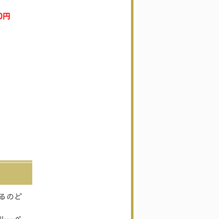
0円
るのど
ルーベ