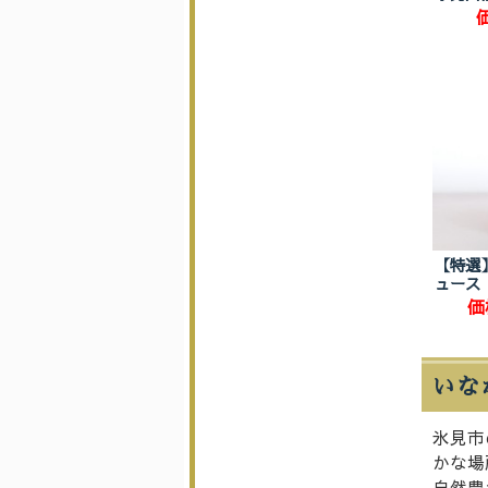
【特選
ュース
価
いな
氷見市
かな場
自然豊