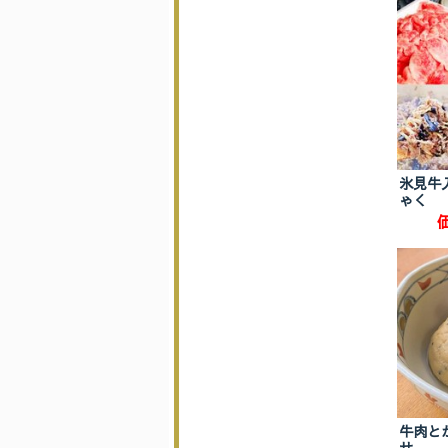
氷見牛
ゃく
牛肉と