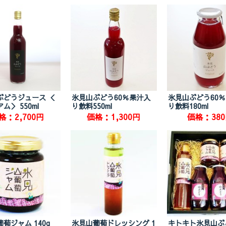
ぶどうジュース ＜
氷見山ぶどう60％果汁入
氷見山ぶどう60
ム＞ 550ml
り飲料550ml
り飲料180ml
格：2,700円
価格：1,300円
価格：38
萄ジャム 140g
氷見山葡萄ドレッシング 1
キトキト氷見山ぶ