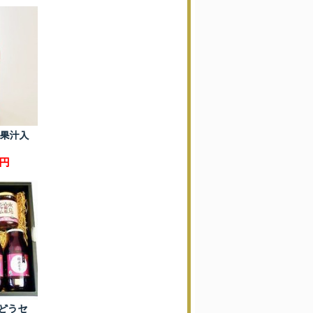
％果汁入
0円
どうセ