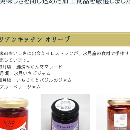
リアンキッチン オリーブ
来のおいしさに出会えるレストランが、氷見産の食材で手作り
売しています。
－3月頃 灘浦みかんママレード
8月頃 氷見いちごジャム
10月頃 いちじくとバジルのジャム
ブルーベリージャム