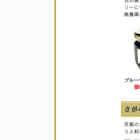
リーに
無農薬
ブルー
価
さが
京都の
うふ料