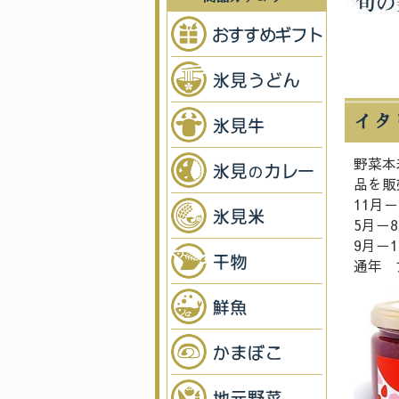
イタ
野菜本
品を販
11月
5月－
9月－
通年 