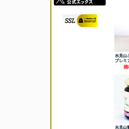
氷見山
プレミア
価
氷見山葡