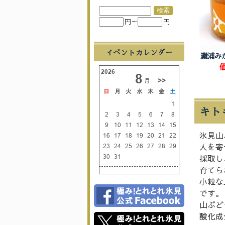
円～
円
イベントカレンダー
灘浦み
キト
氷見山
人を寄
採取し
育てら
小粒な
です。
山ぶど
酸化成