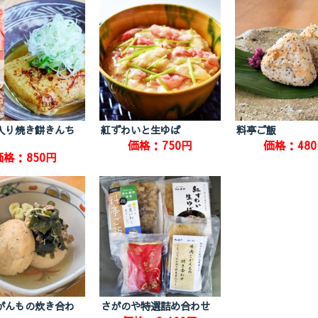
入り焼き餅きんち
紅ずわいと生ゆば
料亭ご飯
価格：750円
価格：48
価格：850円
がんもの炊き合わ
さがのや特選詰め合わせ