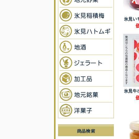
氷見い
氷見牛
商品検索