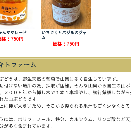
かんママレード
いちじくとバジルのジャ
ム
価格：750円
価格：750円
キトファーム
ぶどうは、野生天然の葡萄で山奥に多く自生しています。
せ付けない場所の為、採取が困難。そんな山奥から自生の山ぶ
、２００８年から挿し木で１本１本増やし、試行錯誤しながら
れた山ぶどうです。
上に種が大きいため、そこから搾られる果汁もごく少なくとて
うには、ポリフェノール、鉄分、カルシウム、リンゴ酸など天
分が多く含まれています。