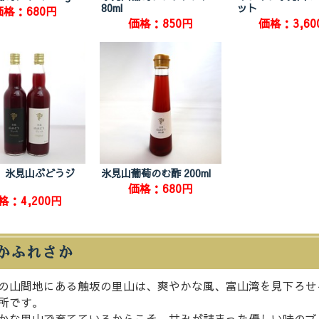
80ml
ット
価格：680円
価格：850円
価格：3,60
】氷見山ぶどうジ
氷見山葡萄のむ酢 200ml
価格：680円
格：4,200円
かふれさか
の山間地にある触坂の里山は、爽やかな風、富山湾を見下ろせ
所です。
かな里山で育てているからこそ、甘みが詰まった優しい味のブ