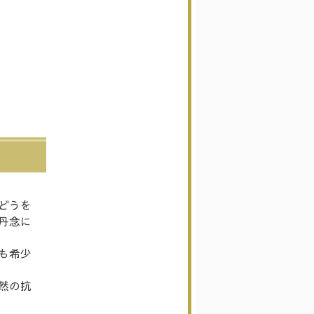
どうを
丹念に
も希少
然の抗