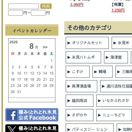
3,980円
【冷凍】
1,250円
円～
円
その他のカテゴリ
イベントカレンダー
オリジナルセット
氷見米
氷見ハトムギ
海津屋
こすけ
鱈場
三権
髙澤酒造場
速川活性化協
越田商店
いなかふれさか
さがのや
ニューちどり
パティスリー シュン
加納