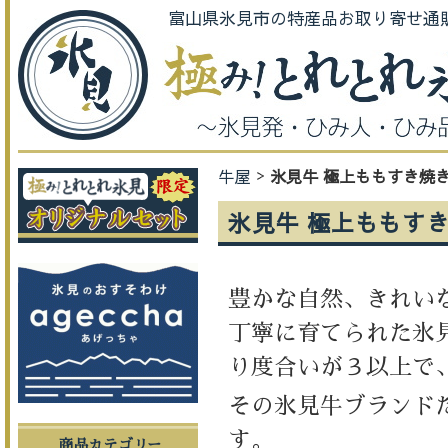
富山県氷見市の特産品お取り寄せ通
牛屋
氷見牛 極上ももすき焼き
氷見牛 極上ももすき
豊かな自然、きれい
丁寧に育てられた氷
り度合いが３以上で
その氷見牛ブランド
す。
商品カテゴリー