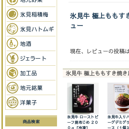
氷見牛 極上ももす
ュー
現在、レビューの投稿
氷見牛 極上ももすき焼き
氷見牛 ローストビ
氷見牛入り
商品検索
ーフ昆布じめ ２０
ーグデミグ
０ｇ【冷凍】
ース（１個